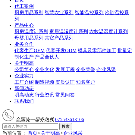
代工案例
厨房用品系列
智慧农业系列
智能温控系列
冷链温控系
列
产品中心
厨房温度计系列
家居温湿度计系列
农牧温湿度计系列
母婴用品系列
其它产品系列
业务合作
代客生产OEM
代客开发ODM
模具及零部件加工
批量定
制化生产
产品合伙人
关于明高
公司简介
企业文化
发展历程
企业荣誉
企业风采
企业实力
工厂介绍
制造视频
资质认证
知名客户
新闻动态
明高动态
行业资讯
常见问答
联系我们
全国统一服务热线
075533613106
搜索
当前位置：
首页
>
关于明高
>
企业风采