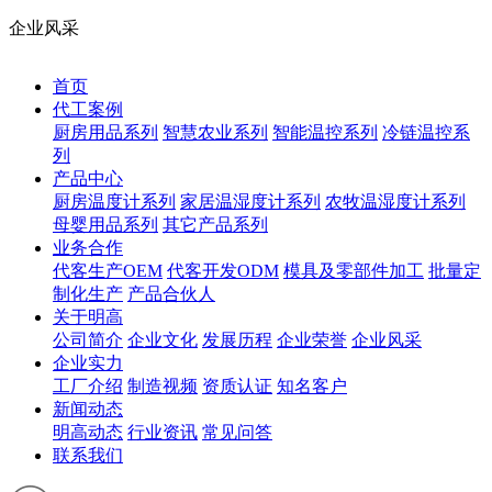
企业风采
首页
代工案例
厨房用品系列
智慧农业系列
智能温控系列
冷链温控系
列
产品中心
厨房温度计系列
家居温湿度计系列
农牧温湿度计系列
母婴用品系列
其它产品系列
业务合作
代客生产OEM
代客开发ODM
模具及零部件加工
批量定
制化生产
产品合伙人
关于明高
公司简介
企业文化
发展历程
企业荣誉
企业风采
企业实力
工厂介绍
制造视频
资质认证
知名客户
新闻动态
明高动态
行业资讯
常见问答
联系我们