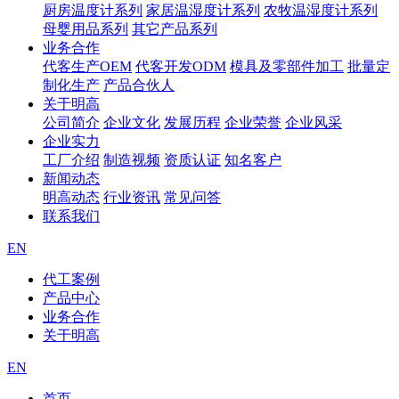
厨房温度计系列
家居温湿度计系列
农牧温湿度计系列
母婴用品系列
其它产品系列
业务合作
代客生产OEM
代客开发ODM
模具及零部件加工
批量定
制化生产
产品合伙人
关于明高
公司简介
企业文化
发展历程
企业荣誉
企业风采
企业实力
工厂介绍
制造视频
资质认证
知名客户
新闻动态
明高动态
行业资讯
常见问答
联系我们
EN
代工案例
产品中心
业务合作
关于明高
EN
首页