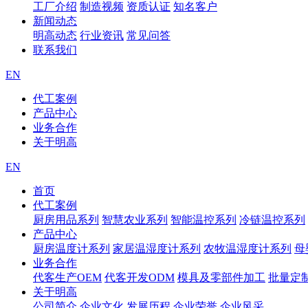
工厂介绍
制造视频
资质认证
知名客户
新闻动态
明高动态
行业资讯
常见问答
联系我们
EN
代工案例
产品中心
业务合作
关于明高
EN
首页
代工案例
厨房用品系列
智慧农业系列
智能温控系列
冷链温控系列
产品中心
厨房温度计系列
家居温湿度计系列
农牧温湿度计系列
母
业务合作
代客生产OEM
代客开发ODM
模具及零部件加工
批量定
关于明高
公司简介
企业文化
发展历程
企业荣誉
企业风采