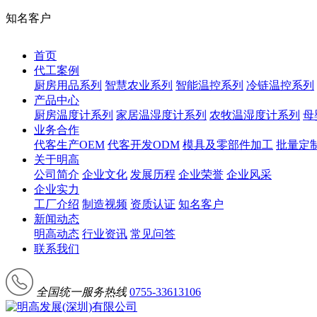
知名客户
首页
代工案例
厨房用品系列
智慧农业系列
智能温控系列
冷链温控系列
产品中心
厨房温度计系列
家居温湿度计系列
农牧温湿度计系列
母
业务合作
代客生产OEM
代客开发ODM
模具及零部件加工
批量定
关于明高
公司简介
企业文化
发展历程
企业荣誉
企业风采
企业实力
工厂介绍
制造视频
资质认证
知名客户
新闻动态
明高动态
行业资讯
常见问答
联系我们
全国统一服务热线
0755-33613106